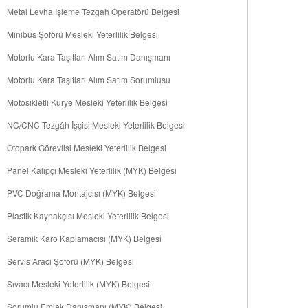
Metal Levha İşleme Tezgah Operatörü Belgesi
Minibüs Şoförü Mesleki Yeterlilik Belgesi
Motorlu Kara Taşıtları Alım Satım Danışmanı
Motorlu Kara Taşıtları Alım Satım Sorumlusu
Motosikletli Kurye Mesleki Yeterlilik Belgesi
NC/CNC Tezgâh İşçisi Mesleki Yeterlilik Belgesi
Otopark Görevlisi Mesleki Yeterlilik Belgesi
Panel Kalıpçı Mesleki Yeterlilik (MYK) Belgesi
PVC Doğrama Montajcısı (MYK) Belgesi
Plastik Kaynakçısı Mesleki Yeterlilik Belgesi
Seramik Karo Kaplamacısı (MYK) Belgesi
Servis Aracı Şoförü (MYK) Belgesi
Sıvacı Mesleki Yeterlilik (MYK) Belgesi
Sorumlu Emlak Danışmanı (MYK) Belgesi