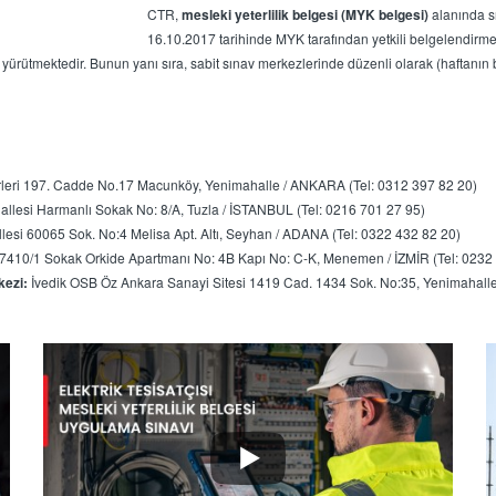
CTR,
mesleki yeterlilik belgesi (MYK belgesi)
alanında s
16.10.2017 tarihinde MYK tarafından yetkili belgelendirm
yürütmektedir. Bunun yanı sıra, sabit sınav merkezlerinde düzenli olarak (haftanın be
rleri 197. Cadde No.17 Macunköy, Yenimahalle / ANKARA (Tel: 0312 397 82 20)
llesi Harmanlı Sokak No: 8/A, Tuzla / İSTANBUL (Tel: 0216 701 27 95)
si 60065 Sok. No:4 Melisa Apt. Altı, Seyhan / ADANA (Tel: 0322 432 82 20)
i 7410/1 Sokak Orkide Apartmanı No: 4B Kapı No: C-K, Menemen / İZMİR (Tel: 0232
kezi:
İvedik OSB Öz Ankara Sanayi Sitesi 1419 Cad. 1434 Sok. No:35, Yenimahall