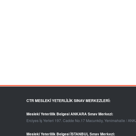
CTR MESLEKİ YETERLİLİK SINAV MERKEZLERİ:
Mesleki Yeterlilik Belgesi ANKARA Sınav Merkezi:
Erciyes İş Yerleri 197. Cadde No.17 Macunköy, Yenimahalle / AN
Mesleki Yeterlilik Belgesi İSTANBUL Sınav Merkezi: