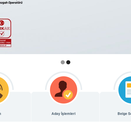
m
Aday İşlemleri
Belge S