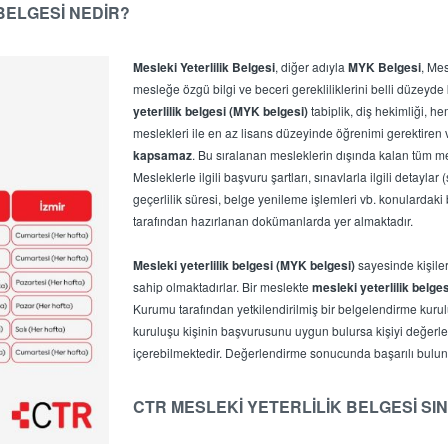
BELGESİ NEDİR?
Mesleki Yeterlilik Belgesi
, diğer adıyla
MYK Belgesi
, Me
mesleğe özgü bilgi ve beceri gerekliliklerini belli düzeyde 
yeterlilik belgesi (MYK belgesi)
tabiplik, diş hekimliği, he
meslekleri ile en az lisans düzeyinde öğrenimi gerektiren
kapsamaz
. Bu sıralanan mesleklerin dışında kalan tüm me
Mesleklerle ilgili başvuru şartları, sınavlarla ilgili detaylar
geçerlilik süresi, belge yenileme işlemleri vb. konulardaki b
tarafından hazırlanan dokümanlarda yer almaktadır.
Mesleki yeterlilik belgesi (MYK belgesi)
sayesinde kişiler
sahip olmaktadırlar. Bir meslekte
mesleki yeterlilik belge
Kurumu tarafından yetkilendirilmiş bir belgelendirme kurul
kuruluşu kişinin başvurusunu uygun bulursa kişiyi değerlend
içerebilmektedir. Değerlendirme sonucunda başarılı bulu
CTR MESLEKİ YETERLİLİK BELGESİ SI