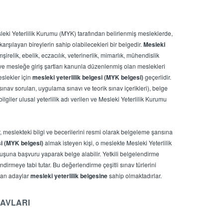
sleki Yeterlilik Kurumu (MYK) tarafından belirlenmiş mesleklerde,
karşılayan bireylerin sahip olabilecekleri bir belgedir.
Mesleki
mşirelik, ebelik, eczacılık, veterinerlik, mimarlık, mühendislik
 ve mesleğe giriş şartları kanunla düzenlenmiş olan meslekleri
slekler için
mesleki yeterlilik belgesi (MYK belgesi)
geçerlidir.
 (sınav soruları, uygulama sınavı ve teorik sınav içerikleri), belge
ilgiler ulusal yeterlilik adı verilen ve Mesleki Yeterlilik Kurumu
, meslekteki bilgi ve becerilerini resmi olarak belgeleme şansına
si (MYK belgesi)
almak isteyen kişi, o meslekte Mesleki Yeterlilik
uşuna başvuru yaparak belge alabilir. Yetkili belgelendirme
irmeye tabi tutar. Bu değerlendirme çeşitli sınav türlerini
nan adaylar
mesleki yeterlilik belgesine
sahip olmaktadırlar.
NAVLARI