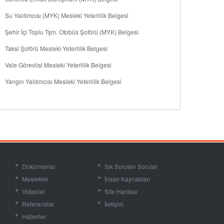
Su Yalıtımcısı (MYK) Mesleki Yeterlilik Belgesi
Şehir İçi Toplu Tşm. Otobüs Şoförü (MYK) Belgesi
Taksi Şoförü Mesleki Yeterlilik Belgesi
Vale Görevlisi Mesleki Yeterlilik Belgesi
Yangın Yalıtımcısı Mesleki Yeterlilik Belgesi
Dokümanlar
Sık Sorulan Sorular
Meslekler
İnsan Kaynakları
Videolar
Site Haritası
Referanslar
İletişim
Haberler