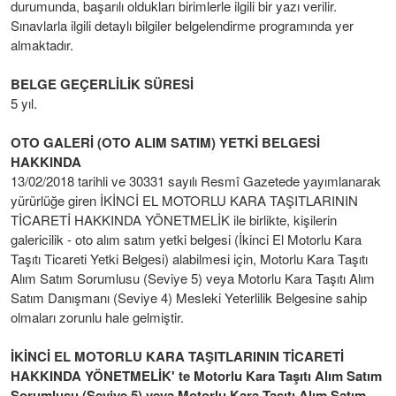
durumunda, başarılı oldukları birimlerle ilgili bir yazı verilir.
Sınavlarla ilgili detaylı bilgiler belgelendirme programında yer
almaktadır.
BELGE GEÇERLİLİK SÜRESİ
5 yıl.
OTO GALERİ (OTO ALIM SATIM) YETKİ BELGESİ
HAKKINDA
13/02/2018 tarihli ve 30331 sayılı Resmî Gazetede yayımlanarak
yürürlüğe giren İKİNCİ EL MOTORLU KARA TAŞITLARININ
TİCARETİ HAKKINDA YÖNETMELİK ile birlikte, kişilerin
galericilik - oto alım satım yetki belgesi (İkinci El Motorlu Kara
Taşıtı Ticareti Yetki Belgesi) alabilmesi için, Motorlu Kara Taşıtı
Alım Satım Sorumlusu (Seviye 5) veya Motorlu Kara Taşıtı Alım
Satım Danışmanı (Seviye 4) Mesleki Yeterlilik Belgesine sahip
olmaları zorunlu hale gelmiştir.
İKİNCİ EL MOTORLU KARA TAŞITLARININ TİCARETİ
HAKKINDA YÖNETMELİK' te Motorlu Kara Taşıtı Alım Satım
Sorumlusu (Seviye 5) veya Motorlu Kara Taşıtı Alım Satım