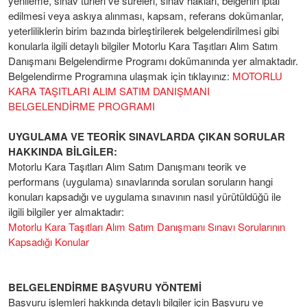
yenileme, sınav türleri ve süreleri, sınav hakları, belgenin iptal
edilmesi veya askıya alınması, kapsam, referans dokümanlar,
yeterliliklerin birim bazında birleştirilerek belgelendirilmesi gibi
konularla ilgili detaylı bilgiler Motorlu Kara Taşıtları Alım Satım
Danışmanı Belgelendirme Programı dokümanında yer almaktadır.
Belgelendirme Programına ulaşmak için tıklayınız:
MOTORLU
KARA TAŞITLARI ALIM SATIM DANIŞMANI
BELGELENDİRME PROGRAMI
UYGULAMA VE TEORİK SINAVLARDA ÇIKAN SORULAR
HAKKINDA BİLGİLER:
Motorlu Kara Taşıtları Alım Satım Danışmanı teorik ve
performans (uygulama) sınavlarında sorulan soruların hangi
konuları kapsadığı ve uygulama sınavının nasıl yürütüldüğü ile
ilgili bilgiler yer almaktadır:
Motorlu Kara Taşıtları Alım Satım Danışmanı Sınavı Sorularının
Kapsadığı Konular
BELGELENDİRME BAŞVURU YÖNTEMİ
Başvuru işlemleri hakkında detaylı bilgiler için Başvuru ve