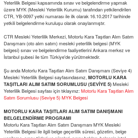
Yeterlilik Belgesi kapsamında sınav ve belgelendirme yapmak
üzere MYK (Mesleki Yeterlilik Kurumu) tarafından yetkilendirilen
CTR, YB-0097 yetki numarası ile ilk olarak 16.10.2017 tarihinde
yetkili belgelendirme kuruluşu olarak onaylanmıştır.
CTR Mesleki Yeterlilik Merkezi, Motorlu Kara Taşıtları Alım Satım
Danışmanı (oto alım satım) mesleki yeterlilik belgesi (MYK
belgesi) sınav ve belgelendirme faaliyetlerini Ankara merkez ve
İstanbul şubesi ile tüm Türkiye'de yürütmektedir.
Şu anda Motorlu Kara Taşıtları Alım Satım Danışmanı (Seviye 4)
Mesleki Yeterlilik Belgesi sayfasındasınız,
MOTORLU KARA
TAŞITLARI ALIM SATIM SORUMLUSU (SEVİYE 5)
Mesleki
Yeterlilik Belgesi sayfası için tıklayınız:
Motorlu Kara Taşıtları Alım
Satım Sorumlusu (Seviye 5) MYK Belgesi
MOTORLU KARA TAŞITLARI ALIM SATIM DANIŞMANI
BELGELENDİRME PROGRAMI
Motorlu Kara Taşıtları Alım Satım Danışmanı MYK Mesleki
Yeterlilik Belgesi ile ilgili belge geçerlilik süresi, gözetim, belge