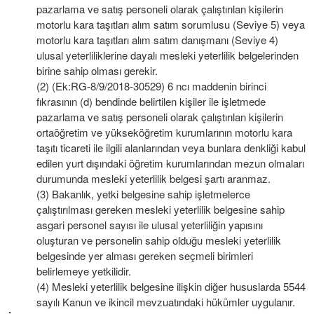
pazarlama ve satış personeli olarak çalıştırılan kişilerin
motorlu kara taşıtları alım satım sorumlusu (Seviye 5) veya
motorlu kara taşıtları alım satım danışmanı (Seviye 4)
ulusal yeterliliklerine dayalı mesleki yeterlilik belgelerinden
birine sahip olması gerekir.
(2) (Ek:RG-8/9/2018-30529) 6 ncı maddenin birinci
fıkrasının (d) bendinde belirtilen kişiler ile işletmede
pazarlama ve satış personeli olarak çalıştırılan kişilerin
ortaöğretim ve yükseköğretim kurumlarının motorlu kara
taşıtı ticareti ile ilgili alanlarından veya bunlara denkliği kabul
edilen yurt dışındaki öğretim kurumlarından mezun olmaları
durumunda mesleki yeterlilik belgesi şartı aranmaz.
(3) Bakanlık, yetki belgesine sahip işletmelerce
çalıştırılması gereken mesleki yeterlilik belgesine sahip
asgari personel sayısı ile ulusal yeterliliğin yapısını
oluşturan ve personelin sahip olduğu mesleki yeterlilik
belgesinde yer alması gereken seçmeli birimleri
belirlemeye yetkilidir.
(4) Mesleki yeterlilik belgesine ilişkin diğer hususlarda 5544
sayılı Kanun ve ikincil mevzuatındaki hükümler uygulanır.